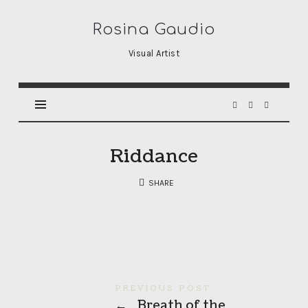
Rosina
Rosina Gaudio
Gaudio
Visual Artist
Riddance
SHARE
PREVIOUS POST
←
Breath of the