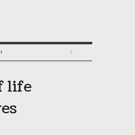
CT
 life
ves