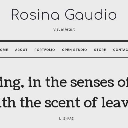
Rosina
Rosina Gaudio
Gaudio
Visual Artist
HOME
ABOUT
PORTFOLIO
OPEN STUDIO
STORE
CONTA
ing, in the senses of
th the scent of lea
SHARE