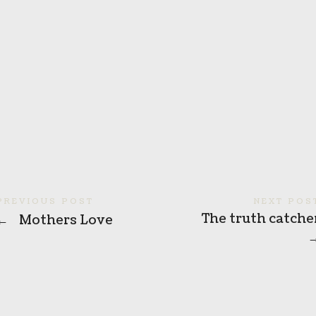
PREVIOUS POST
NEXT POS
The truth catche
←
Mothers Love