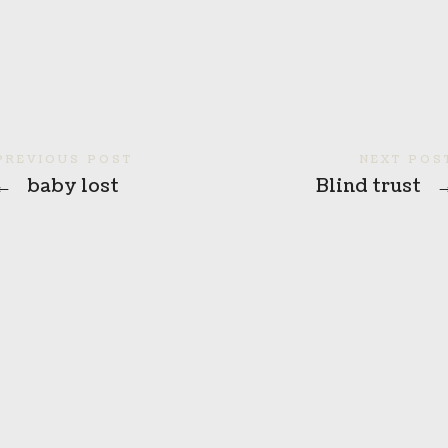
PREVIOUS POST
NEXT POS
←
baby lost
Blind trust