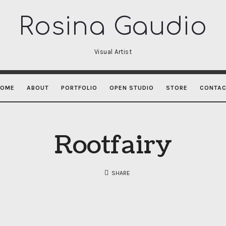
Rosina
Rosina Gaudio
Gaudio
Visual Artist
HOME
ABOUT
PORTFOLIO
OPEN STUDIO
STORE
CONTA
Rootfairy
SHARE